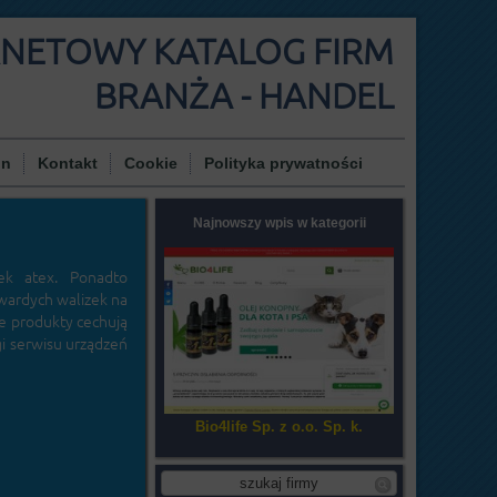
RNETOWY KATALOG FIRM
BRANŻA - HANDEL
in
Kontakt
Cookie
Polityka prywatności
Najnowszy wpis w kategorii
ek atex. Ponadto
twardych walizek na
e produkty cechują
gi serwisu urządzeń
Bio4life Sp. z o.o. Sp. k.