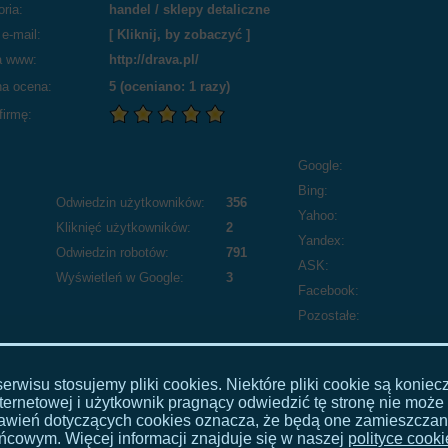
ria:
handel
/
sklepy detaliczne
e-mail:
[ Kliknij, by zobaczyć ]
a www:
http://drava.pl/
a ocena:
5
(oceniano:
1
razy)
firmę:
Google:
Bing:
Odwiedzin użytkowników:
356
Yahoo:
Kliknięć użytkowników:
2
Yandex:
Odwiedzin robotów:
791
ASK:
Wyświetleń w Google:
3
Facebook:
Pozostałe:
rwisu stosujemy pliki cookies. Niektóre pliki cookie są konie
ternetowej i użytkownik pragnący odwiedzić tę stronę nie może 
stawień dotyczących cookies oznacza, że będą one zamieszcza
ńcowym. Więcej informacji znajduje się w naszej
polityce cook