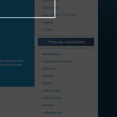
LIS-PLUS
Zielony Kot
Inna Marka C.H. Fasty
Abgold
Tiviano
Firmy wg. województw
dolnośląskie
y, latarka atex,
kujawsko-pomorskie
 transportowe,
lubelskie
lubuskie
łódzkie
małopolskie
mazowieckie
opolskie
podkarpackie