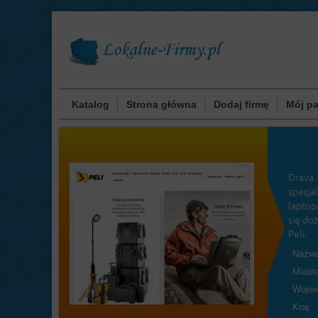
Katalog
Strona główna
Dodaj firmę
Mój pa
Drava
specja
laptop
się do
Peli.
Nazwa
Miast
Wojew
Kraj: