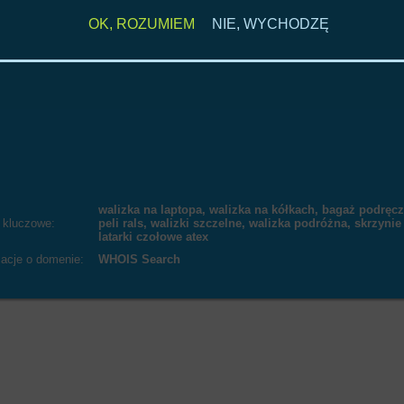
OK, ROZUMIEM
NIE, WYCHODZĘ
walizka na laptopa, walizka na kółkach, bagaż podręczn
 kluczowe:
peli rals, walizki szczelne, walizka podróżna, skrzynie
latarki czołowe atex
macje o domenie:
WHOIS Search