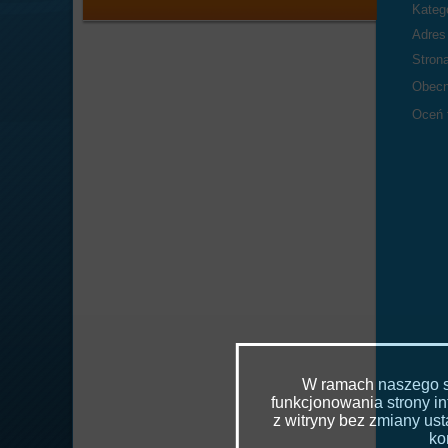
Katego
Adres 
Stron
Obecn
Oceń 
W ramach naszego se
funkcjonowania strony in
z witryny bez zmiany u
ko