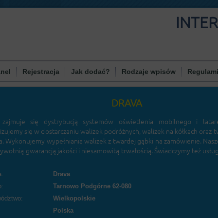
INTE
nel
Rejestracja
Jak dodać?
Rodzaje wpisów
Regulam
DRAVA
 zajmuje się dystrybucją systemów oświetlenia mobilnego i latar
lizujemy się w dostarczaniu walizek podróżnych, walizek na kółkach oraz 
a. Wykonujemy wypełniania walizek z twardej gąbki na zamówienie. Nasz
żywotnią gwarancją jakości i niesamowitą trwałością. Świadczymy też usłu
:
Drava
o:
Tarnowo Podgórne 62-080
ództwo:
Wielkopolskie
Polska