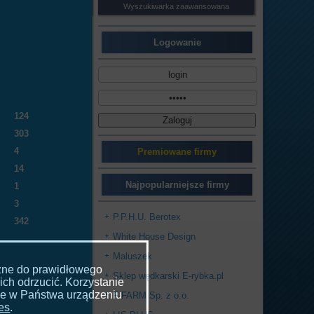
Wyszukiwarka zaawansowana
Logowanie
124
303
4
Premiowane firmy
14
Najpopularniejsze firmy
1
3
P.P.H.U. Berotex
342
White House Design
Maluszek
czne do prawidłowego
Sklep wędkarski E-rybka.pl
ich odrzucić. Korzystanie
ne w Państwa urządzeniu
F-FARM Sp. z o.o.
ies
.