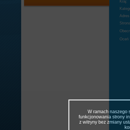
Kraj:
Katego
Adres 
Stron
Obecn
Oceń 
W ramach naszego se
funkcjonowania strony in
z witryny bez zmiany u
ko