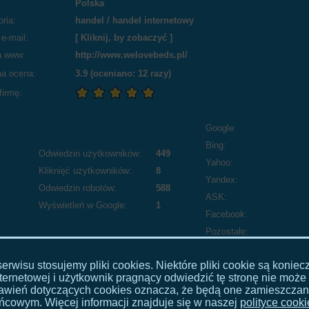
Polska
ria:
handel
/
handel internetowy
e-mail:
[ Kliknij, by zobaczyć ]
a www:
http://www.welovebeds.pl/
a ocena:
3.9
(oceniano:
12
razy)
firmę:
Google:
Bing:
Odwiedzin użytkowników:
449
Yahoo:
Kliknięć użytkowników:
8
Yandex:
Odwiedzin robotów:
588
ASK:
Wyświetleń w Google:
1
Facebook:
Pozostałe:
rwisu stosujemy pliki cookies. Niektóre pliki cookie są konie
ternetowej i użytkownik pragnący odwiedzić tę stronę nie może 
stawień dotyczących cookies oznacza, że będą one zamieszcza
ńcowym. Więcej informacji znajduje się w naszej
polityce cook