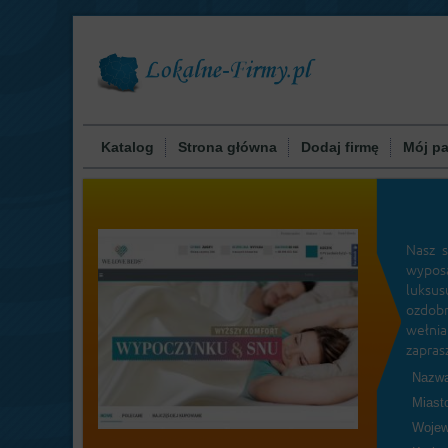
Katalog
Strona główna
Dodaj firmę
Mój pa
Nasz s
wyposa
luksus
ozdobn
wełnia
zapras
Nazwa
Miast
Wojew