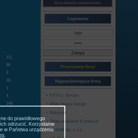
Wyszukiwarka zaawansowana
Logowanie
111
98
Premiowane firmy
8
18
Najpopularniejsze firmy
1
P.P.H.U. Berotex
4
348
White House Design
Maluszek
czne do prawidłowego
Sklep wędkarski E-rybka.pl
ich odrzucić. Korzystanie
ne w Państwa urządzeniu
F-FARM Sp. z o.o.
ies
.