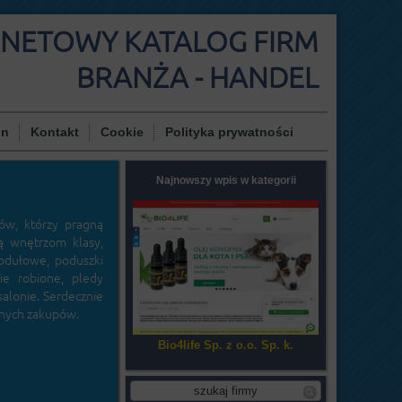
RNETOWY KATALOG FIRM
BRANŻA - HANDEL
in
Kontakt
Cookie
Polityka prywatności
Najnowszy wpis w kategorii
ów, którzy pragną
ją wnętrzom klasy,
modułowe, poduszki
ie robione, pledy
salonie. Serdecznie
anych zakupów.
Bio4life Sp. z o.o. Sp. k.