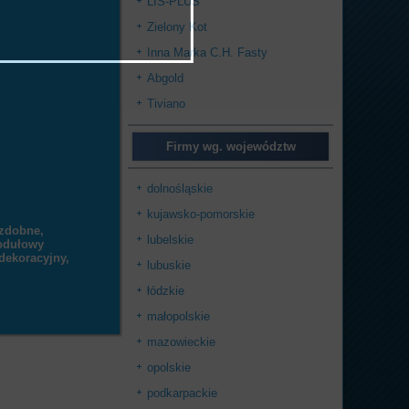
LIS-PLUS
Zielony Kot
Inna Marka C.H. Fasty
Abgold
Tiviano
Firmy wg. województw
dolnośląskie
kujawsko-pomorskie
ozdobne,
lubelskie
modułowy
dekoracyjny,
lubuskie
łódzkie
małopolskie
mazowieckie
opolskie
podkarpackie