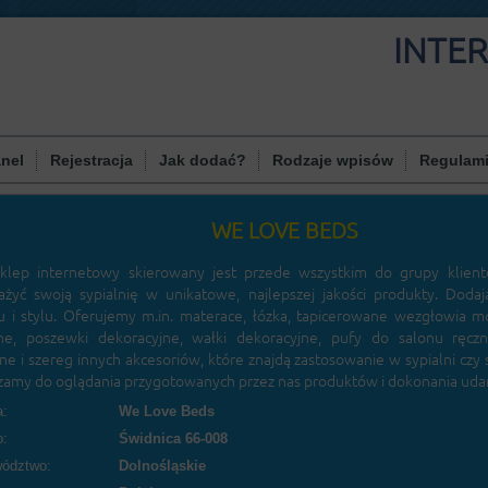
INTE
nel
Rejestracja
Jak dodać?
Rodzaje wpisów
Regulam
WE LOVE BEDS
klep internetowy skierowany jest przede wszystkim do grupy klient
żyć swoją sypialnię w unikatowe, najlepszej jakości produkty. Doda
u i stylu. Oferujemy m.in. materace, łózka, tapicerowane wezgłowia 
e, poszewki dekoracyjne, wałki dekoracyjne, pufy do salonu ręczn
ne i szereg innych akcesoriów, które znajdą zastosowanie w sypialni czy 
zamy do oglądania przygotowanych przez nas produktów i dokonania ud
:
We Love Beds
o:
Świdnica 66-008
ództwo:
Dolnośląskie